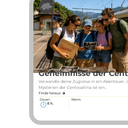
la
Geheimnisse der Cent
Verwandle deine Zugreise in ein Abenteuer, 
s 14...
Mysterien der Centovallina ist ein...
Finde heraus
Dauer:
Wann:
8 h.