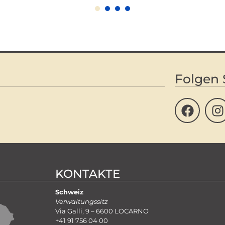
1
2
3
4
Folgen 
KONTAKTE
Schweiz
Verwaltungssitz
Via Galli, 9 – 6600 LOCARNO
+41 91 756 04 00