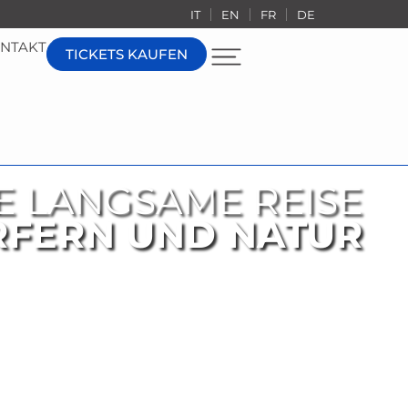
IT
EN
FR
DE
NTAKT
TICKETS KAUFEN
E LANGSAME REISE
RFERN UND NATUR