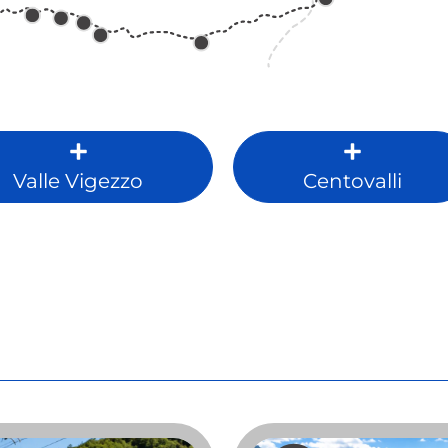
Valle Vigezzo
Centovalli