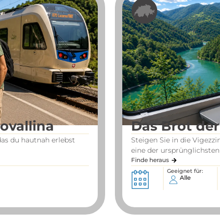
ovallina
Das Brot der
das du hautnah erlebst
Steigen Sie in die Vigezz
eine der ursprünglichsten T
Finde heraus
Geeignet für:
Alle