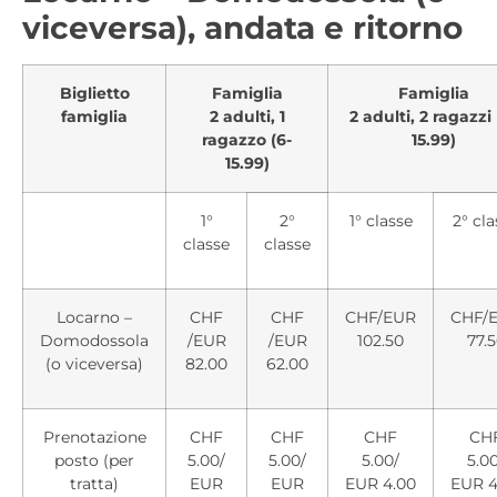
viceversa), andata e ritorno
Biglietto
Famiglia
Famiglia
famiglia
2 adulti, 1
2 adulti, 2 ragazzi 
ragazzo (6-
15.99)
15.99)
1°
2°
1° classe
2° cla
classe
classe
Locarno –
CHF
CHF
CHF/EUR
CHF/
Domodossola
/EUR
/EUR
102.50
77.
(o viceversa)
82.00
62.00
Prenotazione
CHF
CHF
CHF
CH
posto (per
5.00/
5.00/
5.00/
5.0
tratta)
EUR
EUR
EUR 4.00
EUR 4