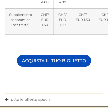
4.00
4.00
Supplemento
CHF/
CHF/
CHF/
CHF
panoramico
EUR
EUR
EUR 1.50
EUR 1
(per tratta)
1.50
1.50
ACQUISTA IL TUO BIGLIETTO
Tutte le offerte speciali