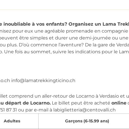
ce inoubliable à vos enfants? Organisez un Lama Trek
anisez pour eux une agréable promenade en compagnie d
euvent être simples et durer une demi-journée ou une jo
ou plus. D’où commence l’aventure? De la gare de Verda
ne fois au sommet, suivre les indications pour le Lama T
o.ch
info@lamatrekkingticino.ch
llet comprend un aller-retour de Locarno à Verdasio et un
’au départ de Locarno.
Le billet peut être acheté
online
1 87 31 ou par e-mail à
labiglietteria@centovalli.ch
Adultes
Garçons (6-15.99 ans)